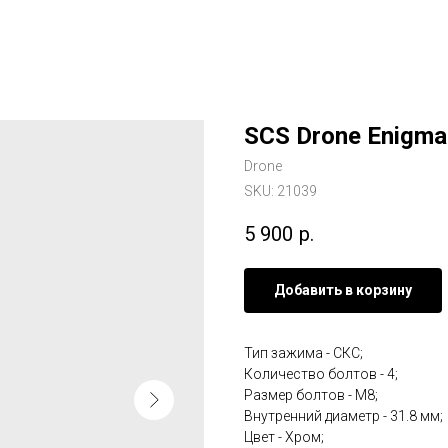
SCS Drone Enigma
Drone
SKU:
21039
5 900
р.
Добавить в корзину
Тип зажима - СКС;
Количество болтов - 4;
Размер болтов - М8;
Внутренний диаметр - 31.8 мм;
Цвет - Хром;