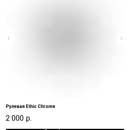
Рулевая Ethic Chrome
Ру
2 000
р.
3