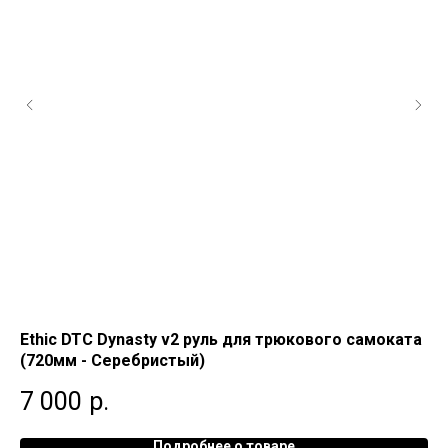
)
Ethic DTC Dynasty v2 руль для трюкового самоката
Ру
(720мм - Серебристый)
1
7 000
р.
Подробнее о товаре