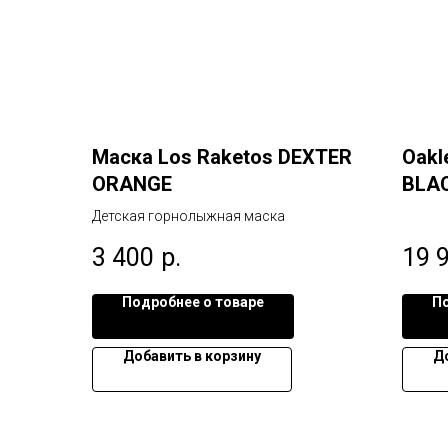
Маска Los Raketos DEXTER
Oakl
ORANGE
BLAC
PINK
Детская горнолыжная маска
3 400
р.
19 
Подробнее о товаре
По
Добавить в корзину
Д