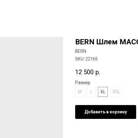
BERN Шлем MACON
BERN
SKU:
22165
12 500
р.
Размер
M
L
XL
XXL
Добавить в корзину