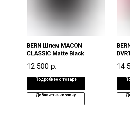
BERN Шлем MACON
BER
CLASSIC Matte Black
DVRT
12 500
р.
14 
Подробнее о товаре
По
Добавить в корзину
Д