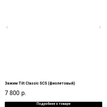
Зажим Tilt Classic SCS (фиолетовый)
За
7 800
р.
2
Подробнее о товаре