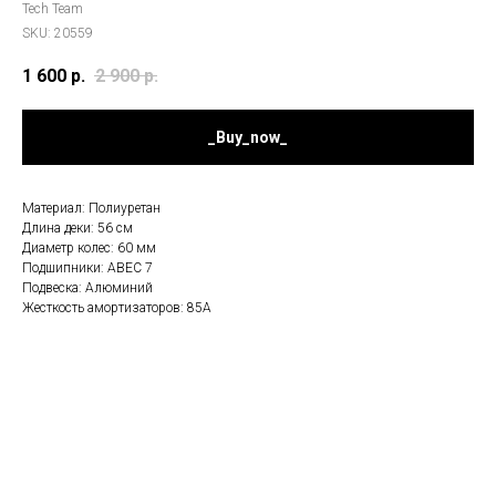
Tech Team
SKU:
20559
1 600
р.
2 900
р.
_Buy_now_
Материал: Полиуретан
Длина деки: 56 см
Диаметр колес: 60 мм
Подшипники: ABEC 7
Подвеска: Алюминий
Жесткость амортизаторов: 85А