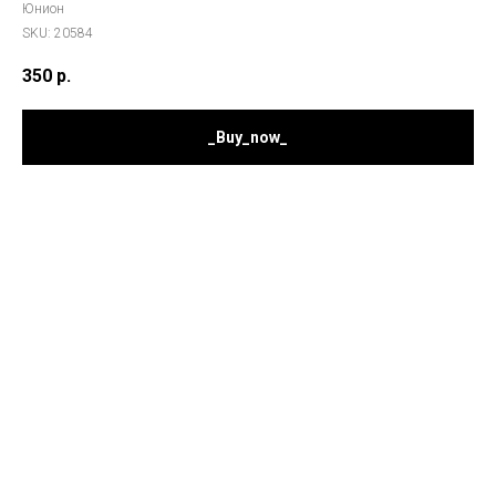
Юнион
SKU:
20584
350
р.
_Buy_now_