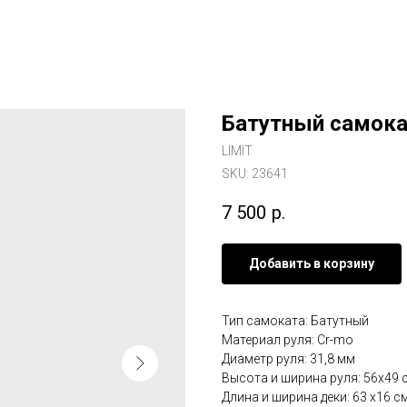
Батутный самока
LIMIT
SKU:
23641
7 500
р.
Добавить в корзину
Тип самоката: Батутный
Материал руля: Cr-mo
Диаметр руля: 31,8 мм
Высота и ширина руля: 56х49 
Длина и ширина деки: 63 х16 с