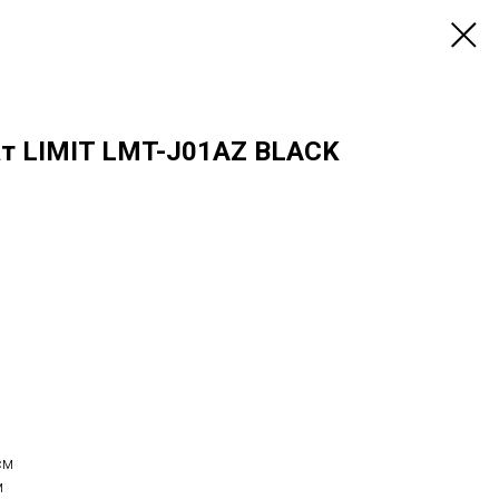
т LIMIT LMT-J01AZ BLACK
см
м