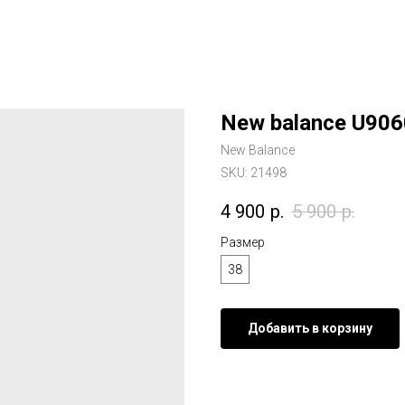
New balance U90
New Balance
SKU:
21498
4 900
р.
5 900
р.
Размер
38
Добавить в корзину