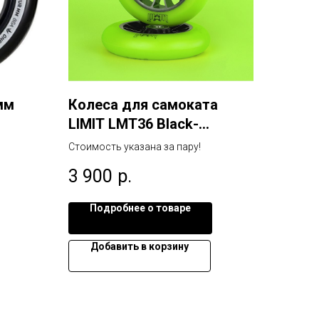
мм
Колеса для самоката
LIMIT LMT36 Black-
raw/Green
Стоимость указана за пару!
3 900
р.
Подробнее о товаре
Добавить в корзину