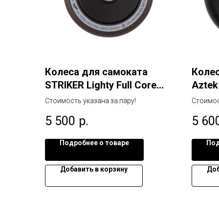
Колеса для самоката
Колес
STRIKER Lighty Full Core
Aztek
Wheel V3
черн
Стоимость указана за пару!
Стоимос
5 500
р.
5 60
Подробнее о товаре
Под
Добавить в корзину
Доб