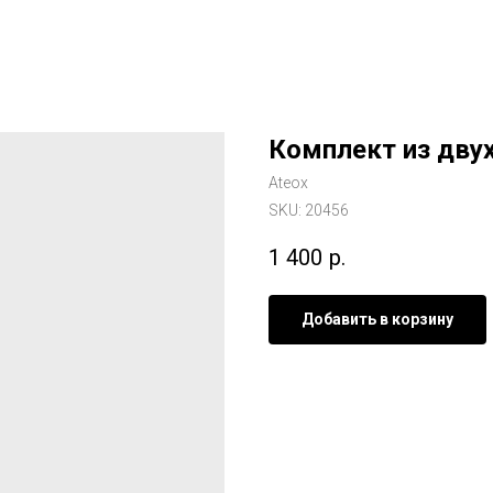
Комплект из дву
Ateox
SKU:
20456
1 400
р.
Добавить в корзину