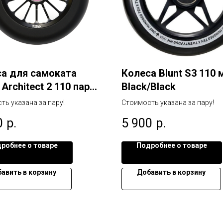
а для самоката
Колеса Blunt S3 110 
 Architect 2 110 пара
Black/Black
ый
ть указана за пару!
Стоимость указана за пару!
0
р.
5 900
р.
робнее о товаре
Подробнее о товаре
авить в корзину
Добавить в корзину