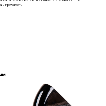
бы быть одними из самых сбалансированных колес
а и прочности.
8мм