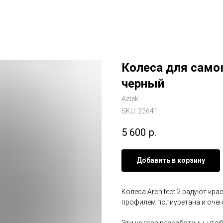
Колеса для самок
черный
Aztek
SKU:
22641
5 600
р.
Добавить в корзину
Колеса Architect 2 радуют кр
профилем полиуретана и оче