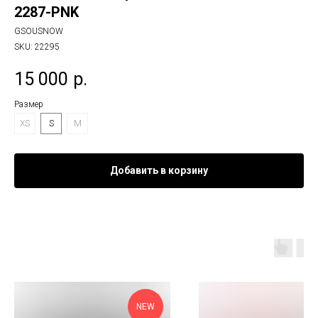
2287-PNK
GSOUSNOW
SKU:
22295
15 000
р.
Размер
XS
S
M
Добавить в корзину
NEW