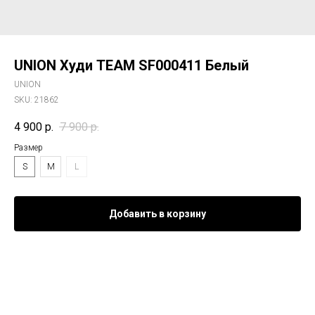
UNION Худи TEAM SF000411 Белый
UNION
SKU:
21862
4 900
р.
7 900
р.
Размер
S
M
L
Добавить в корзину