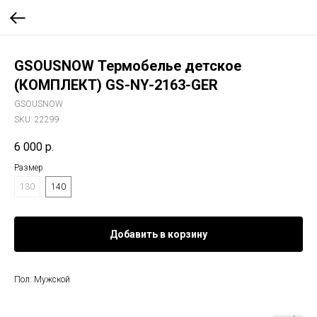
GSOUSNOW Термобелье детское
(КОМПЛЕКТ) GS-NY-2163-GER
GSOUSNOW
SKU:
22299
6 000
р.
Размер
130
140
Добавить в корзину
Пол: Мужской