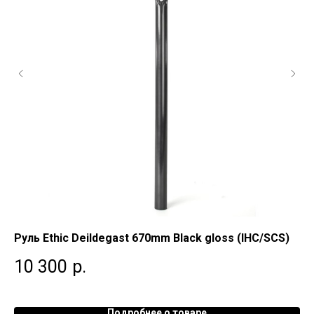
Руль Ethic Deildegast 670mm Black gloss (IHC/SCS)
Ру
10 300
р.
7
Подробнее о товаре