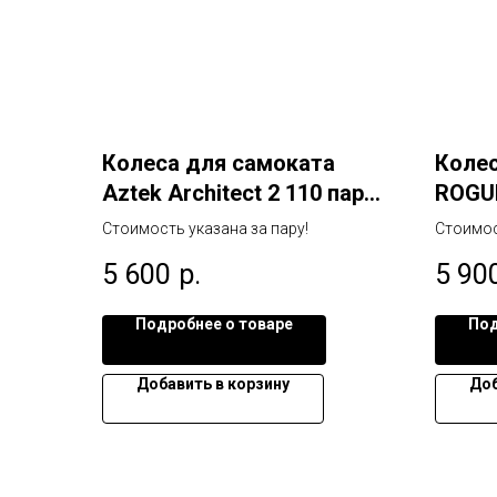
Колеса для самоката
Колес
Aztek Architect 2 110 пара
ROGU
черный
Red/B
Стоимость указана за пару!
Стоимос
5 600
р.
5 90
Подробнее о товаре
Под
Добавить в корзину
Доб