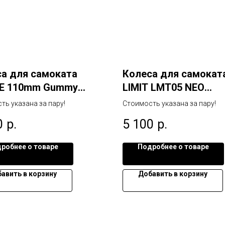
а для самоката
Колеса для самокат
E 110mm Gummy
LIMIT LMT05 NEO
lack
CHROME/BLACK
ть указана за пару!
Стоимость указана за пару!
0
р.
5 100
р.
робнее о товаре
Подробнее о товаре
авить в корзину
Добавить в корзину